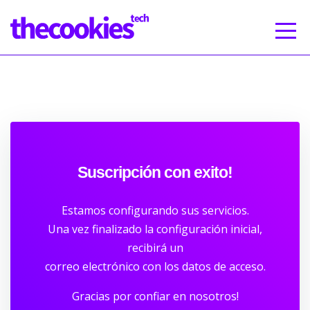
Suscripción con exito!
Estamos configurando sus servicios.
Una vez finalizado la configuración inicial,
recibirá un
correo electrónico con los datos de acceso.
Gracias por confiar en nosotros!