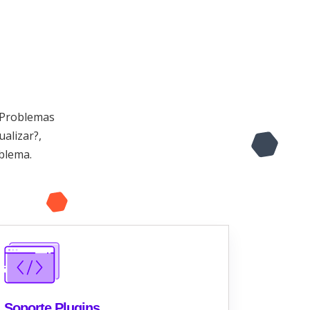
 ¿Problemas
alizar?,
blema.
Soporte Plugins