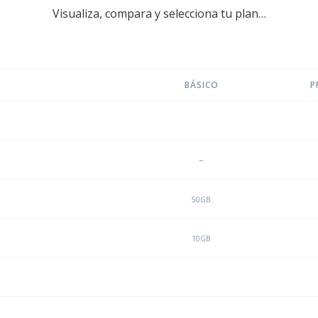
Visualiza, compara y selecciona tu plan…
BÁSICO
P
–
50GB
10GB